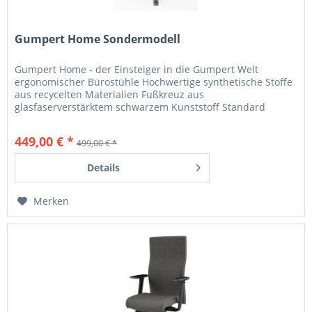
Gumpert Home Sondermodell
Gumpert Home - der Einsteiger in die Gumpert Welt
ergonomischer Bürostühle Hochwertige synthetische Stoffe
aus recycelten Materialien Fußkreuz aus
glasfaserverstärktem schwarzem Kunststoff Standard
Universal-Rollen (Teppich und Hartboden geeignet)
Gumpert Home - gesunde Ergonomie mit attraktivem Preis.
449,00 € *
499,00 € *
Gefällig im Design, ohne auf Ergonomie zu verzichten.
Durch seine...
Details
Merken