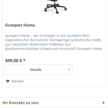
Gumpert Home
Gumpert Home - der Einsteiger in die Gumpert Welt
ergonomischer Bürostühle Hochwertige synthetische Stoffe
aus recycelten Materialien Fußkreuz aus
glasfaserverstärktem schwarzem Kunststoff Gumpert Home
- gesunde Ergonomie mit attraktivem Preis. Gefällig im
Design, ohne auf Ergonomie zu verzichten. Durch seine
499,00 € *
individuellen Einstellungsmöglichkeiten bietet dieser Stuhl
ein...
Details
Merken
Ihr Kontakt zu uns