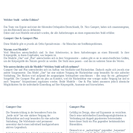
Welcher Stuhl - welche Edition?
Das Team von Ergoist und einer der führenden Orthopäden Deutschlands, Dr. Nico Gumpert, haben sich zusammengetan,
um den Bürostuhl neu zu definieren.
Dabei sind zwei Modelle entwickelt worden, die alle Anforderungen an einen ergonomischen Stuhl erfüllen:
Gumpert One & Gumpert Plus
.
Diese Modelle gibt es jeweils als Ortho Spezialversion – für Menschen mit Steißbeinproblemen.
Warum zwei Modelle?
Weil Menschen unterschiedlich sind. In ihrer Arbeitsweise, in ihren Anforderungen an einen Bürostuhl. In ihrer
Körpergröße, in ihrem Empfinden, was bequem ist.
Die Modelle „One“ und „Plus“ unterscheiden sich in ihrer Sitzgeometrie – zudem gibt es sie in unterschiedlichen Größen,
um der Körpergröße des Nutzers gerecht zu werden. Der Stuhl muss passen – und das im wahrsten Sinne des Wortes.
Wie unterscheiden sich die Modelle? Welchen Stuhl soll ich nehmen?
Gumpert One und Plus unterscheiden sich im Aufbau von Sitzfläche und Rückenlehne. Dadurch ergibt sich jeweils eine
andere Sitzgeometrie. Das Model „One“ hat eine stärkere Neigung der Rückenlehne sorgt besonders für eine aufrechte
Sitzhaltung. Der Rücken wird aufgrund der ausgeprägten Seitenpolster umschlossen – dies sorgt für ein „geborgenes“
Sitzgefühl. Der Gumpert Plus gibt ein plus an Komfort, weil die Rückenlehne eine weniger starke Neigung hat und so
auch "bequeme" Sitzpositionen zugelassen werden. Beide Modelle - One & Plus haben ansonsten jedoch identische
Möglichkeiten für die individuelle Einstellung auf Ihre Körpergröße, Anatomie und Sitzvorlieben.
Gumpert One
Gumpert Plus
Die Neuentwicklung in der besonderen Form des
Gefällig im Design, ohne auf Ergonomie zu verzichten.
„bottle style“ hat eine stärkere Neigung der
Durch seine individuellen Einstellungsmöglichkeiten in
Rückenlehne und sorgt besonders für eine aufrechte
Verbindung mit doppelt gepolsterten Seitenwänden
Sitzhaltung. Die Wirbelsäule wird permanent
bietet dieser Stuhl ein Plus gegenüber herkömmlichen
unterstützt durch einen individuell konfigurierbaren
Bürostühlen.
aktiven Gegendruck.
Dennoch ist er „nachsichtiger“ gegenüber „bequemen“