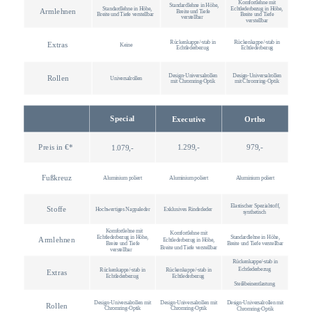
Komfortlehne mit
Standardlehne in Höhe,
Standardlehne in Höhe,
Echtlederbezug in Höhe,
Armlehnen
Breite und Tiefe
Breite und Tiefe verstellbar
Breite und Tiefe
verstellbar
verstellbar
Rückenkappe/-stab in
Rückenkappe/-stab in
Extras
Keine
Echtlederbezug
Echtlederbezug
Design-Universalrollen
Design-Universalrollen
Rollen
Universalrollen
mit Chromring-Optik
mit Chromring-Optik
Special
Executive
Ortho
Preis in €*
1.299,-
979,-
1.079,-
Fußkreuz
Aluminium poliert
Aluminium poliert
Aluminium poliert
Elastischer Spezialstoff,
Stoffe
Hochwertiges Nappaleder
Exklusives Rinderleder
synthetisch
Komfortlehne mit
Komfortlehne mit
Echtlederbezug in Höhe,
Standardlehne in Höhe,
Armlehnen
Echtlederbezug in Höhe,
Breite und Tiefe
Breite und Tiefe verstellbar
Breite und Tiefe verstellbar
verstellbar
Rückenkappe/-stab in
Echtlederbezug
Rückenkappe/-stab in
Rückenkappe/-stab in
Extras
Echtlederbezug
Echtlederbezug
Steißbeinentlastung
Design-Universalrollen mit
Design-Universalrollen mit
Design-Universalrollen mit
Rollen
Chromring-Optik
Chromring-Optik
Chromring-Optik