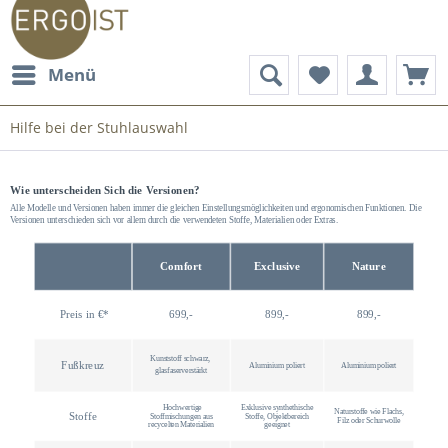
Menü
Hilfe bei der Stuhlauswahl
Wie unterscheiden Sich die Versionen?
Alle Modelle und Versionen haben immer die gleichen Einstellungsmöglichkeiten und ergonomischen Funktionen. Die
Versionen unterschieden sich vor allem durch die verwendeten Stoffe, Materialien oder Extras.
Comfort
Exclusive
Nature
Preis in €*
699,-
899,-
899,-
Kunststoff schwarz,
Fußkreuz
Aluminium poliert
Aluminium poliert
glasfaserverstärkt
Hochwertige
Exklusive synthethische
Naturstoffe wie Flachs,
Stoffe
Stoffmischungen aus
Stoffe, Objektbereich
Filz oder Schurwolle
recycelten Materialien
geeignet