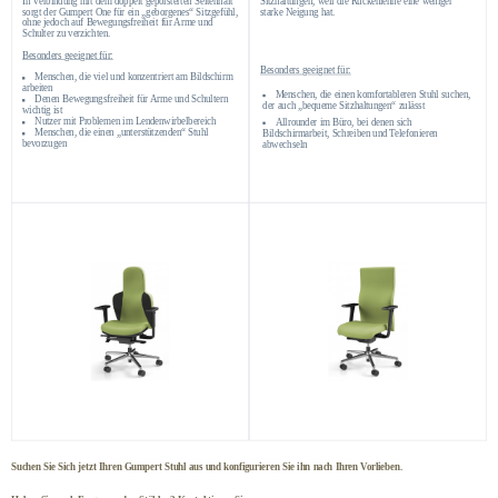
In Verbindung mit dem doppelt gepolsterten Seitenhalt
Sitzhaltungen, weil die Rückenlehne eine weniger
sorgt der Gumpert One für ein „geborgenes“ Sitzgefühl,
starke Neigung hat.
ohne jedoch auf Bewegungsfreiheit für Arme und
Schulter zu verzichten.
Besonders geeignet für:
Besonders geeignet für:
Menschen, die viel und konzentriert am Bildschirm
arbeiten
Menschen, die einen komfortableren Stuhl suchen,
Denen Bewegungsfreiheit für Arme und Schultern
der auch „bequeme Sitzhaltungen“ zulässt
wichtig ist
Nutzer mit Problemen im Lendenwirbelbereich
Allrounder im Büro, bei denen sich
Menschen, die einen „unterstützenden“ Stuhl
Bildschirmarbeit, Schreiben und Telefonieren
bevorzugen
abwechseln
Suchen Sie Sich jetzt Ihren Gumpert Stuhl aus und konfigurieren Sie ihn nach Ihren Vorlieben.